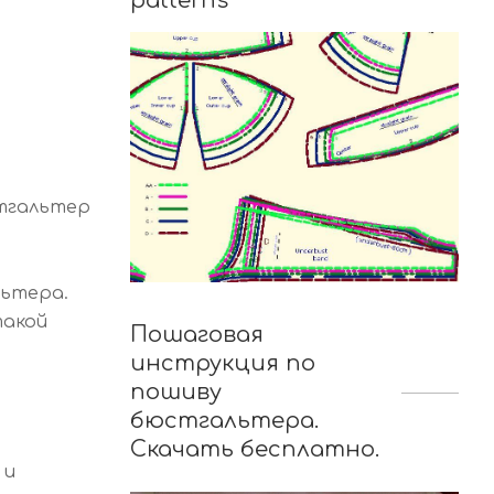
patterns
тгальтер
льтера.
такой
Пошаговая
инструкция по
пошиву
бюстгальтера.
Скачать бесплатно.
 и