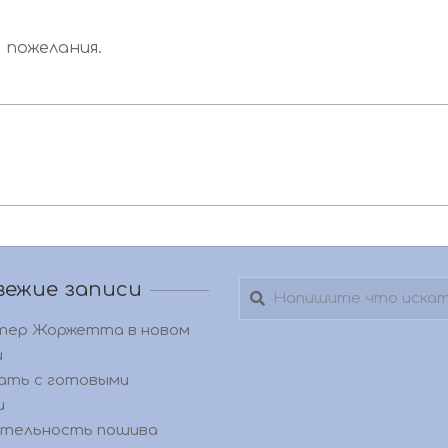
 пожелания.
вежие записи
Поиск
тер Жоржетта в новом
и
ать с готовыми
и
тельность пошива