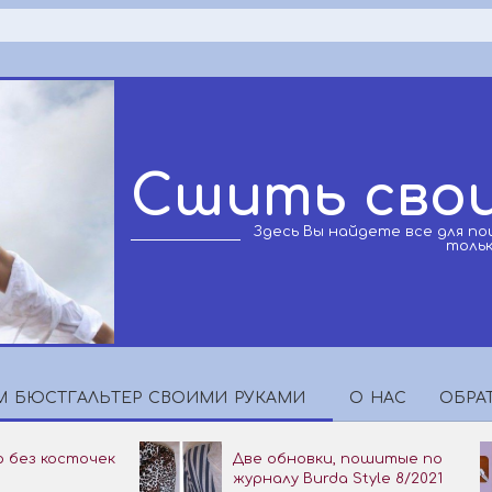
Сшить свои
Здесь Вы найдете все для п
толь
 БЮСТГАЛЬТЕР СВОИМИ РУКАМИ
О НАС
ОБРА
Главное
навигационное
 без косточек
Две обновки, пошитые по
меню
журналу Burda Style 8/2021