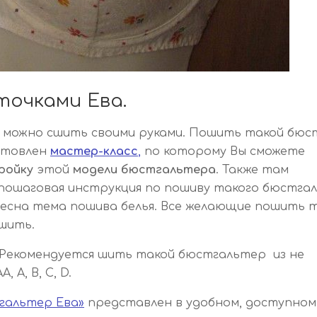
точками Ева.
 можно сшить своими руками. Пошить такой бюс
готовлен
мастер-класс
,
по которому Вы сможете
ройку
этой
модели
бюстгальтера
. Также там
ошаговая инструкция по пошиву такого бюстга
ресна тема пошива белья. Все желающие пошить 
шить.
. Рекомендуется шить такой бюстгальтер из не
 А, В, С, D.
гальтер Ева»
представлен в удобном, доступном