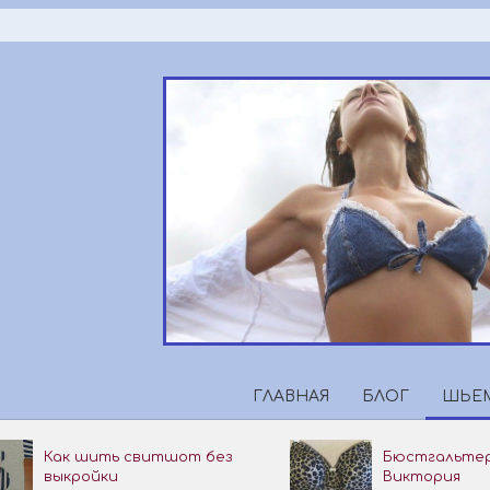
Перейти
к
содержимому
ГЛАВНАЯ
БЛОГ
ШЬЕМ
Как шить свитшот без
Бюстгальтер
выкройки
Виктория