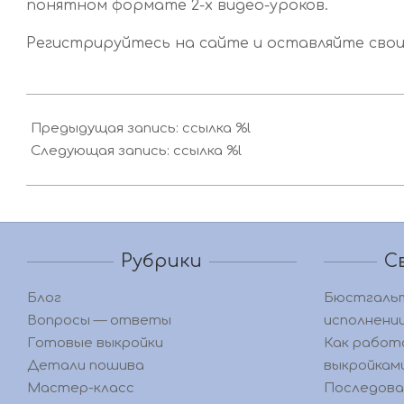
понятном формате 2-х видео-уроков.
Регистрируйтесь на сайте и оставляйте свои
2016-
05-
Предыдущая запись: ссылка %l
14
Следующая запись: ссылка %l
Рубрики
С
Блог
Бюстгаль
Вопросы — ответы
исполнени
Готовые выкройки
Как работ
Детали пошива
выкройкам
Мастер-класс
Последова