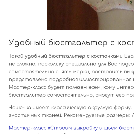
Удобный бюстгальтер с кос
Такой
удобный бюстгальтер с косточками
Ева
не сложно, поскольку специально для Вас под
самостоятельно снять мерки, построить
вык
представлена подробная иллюстрированная п
Мастер-класс будет полезен всем, кому инте
бюстгальтер самостоятельно, смогут его по
Чашечка имеет классическую округлую форму
эластичных тканей. Рекомендуемые размеры: АА,
Мастер-класс «Строим выкройку и шьем бюст