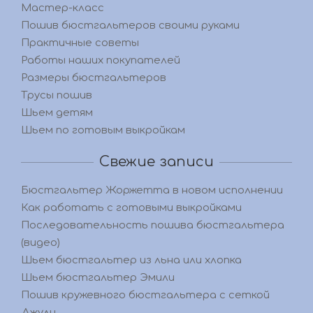
Мастер-класс
Пошив бюстгальтеров своими руками
Практичные советы
Работы наших покупателей
Размеры бюстгальтеров
Трусы пошив
Шьем детям
Шьем по готовым выкройкам
Свежие записи
Бюстгальтер Жоржетта в новом исполнении
Как работать с готовыми выкройками
Последовательность пошива бюстгальтера
(видео)
Шьем бюстгальтер из льна или хлопка
Шьем бюстгальтер Эмили
Пошив кружевного бюстгальтера с сеткой
Джули