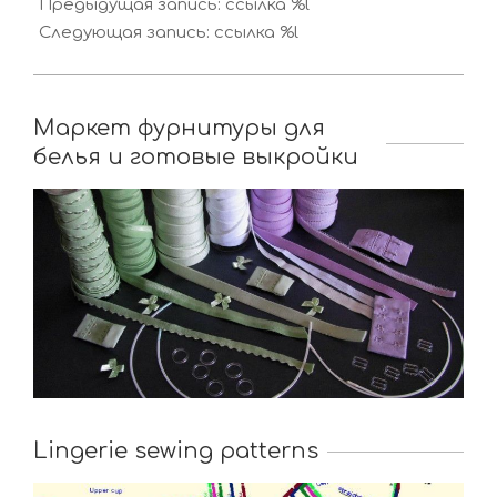
06-
Предыдущая запись: ссылка %l
25
Следующая запись: ссылка %l
Маркет фурнитуры для
белья и готовые выкройки
Lingerie sewing patterns