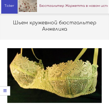
Главное
Ticker
Бюстгальтер Жоржетта в новом исп
навигационное
меню
Шьем кружевной бюстгальтер
Анжелика