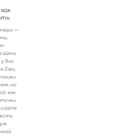
как
ать
ьтера —
ть.
от
 сайта
 у Вас
а Ева;
 чашки
мне, но
й: как
сточки
 сайте
a есть
для
чной