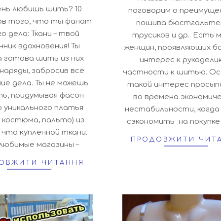
ень любишь шить? 10
поговорим о преимуще
ов того, что ты фанат
пошива бюстгальте
о дела: Ткани – твой
трусиков и др.. Есть 
ник вдохновения! Ты
женщин, проявляющих б
а готова шить из них
интерес к рукоделию
наряды, забросив все
частности к шитью. О
ие дела. Ты не можешь
такой интерес просы
ть, придумывая фасон
во времена экономич
о уникального платья
нестабильности, когда
, костюма, пальто) из
сэкономить на покупке
 что купленной ткани.
ПРОДОВЖИТИ ЧИТ
 любимые магазины –
ОВЖИТИ ЧИТАННЯ