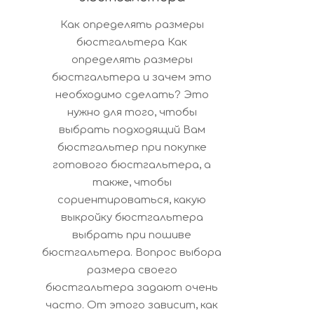
2016-
Как определять размеры
03-
бюстгальтера Как
20
определять размеры
бюстгальтера и зачем это
необходимо сделать? Это
нужно для того, чтобы
выбрать подходящий Вам
бюстгальтер при покупке
готового бюстгальтера, а
также, чтобы
сориентироваться, какую
выкройку бюстгальтера
выбрать при пошиве
бюстгальтера. Вопрос выбора
размера своего
бюстгальтера задают очень
часто. От этого зависит, как