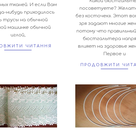
Какой бюстгальт
ных тканей. И если Вам
посоветуете? Желат
да-нибудь приходилось
без косточек». Этот во
 трусы на обычной
зря задают многие же
ой машинке обычной
потому что правильный
иглой,
бюстгальтера напр
влияет на здоровье же
ОВЖИТИ ЧИТАННЯ
Первое и
ПРОДОВЖИТИ ЧИТ