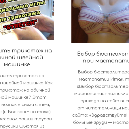
ить трикотаж на
Выбор бюстгаль
ычной швейной
при мастопат
машинке
2018-
Выбор бюстгальтера
05-
 шить трикотаж на
мастопатии Итак, 
03
 швейной машинке Как
«Выбор бюстгальтер
трикотаж на обычной
мастопатии» возникла
ной машинке? Этот
прихода на сайт пи
 возник в связи с тем,
от читательницы на
 (и Вас конечно тоже)
сайта: «Здравствуйте!
есовал пошив трусов.
больные груди — масто
трусики шьются из