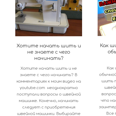
Как ш
Хотите начать шить и
об
не знаете с чего
начинать?
2018-
2019-
Как
Хотите начать шить и не
09-
06-
обычной
знаете с чего начинать? В
25
27
шить 
комментариях к моим видео на
швей
youtube.com неоднократно
вопрос
поступали вопросы о швейной
что нас
машинке. Конечно, начинать
заинтер
следует с приобретения
Все 
швейной машинки. Выбирайте