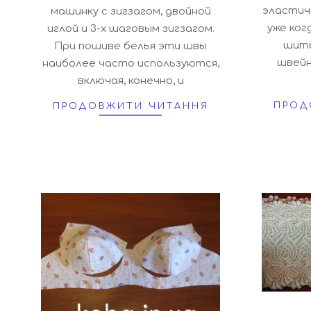
эластич
машинку с зигзагом, двойной
уже ког
иглой и 3-х шаговым зигзагом.
шить
При пошиве белья эти швы
швейн
наиболее часто используются,
включая, конечно, и
ПРОД
ПРОДОВЖИТИ ЧИТАННЯ