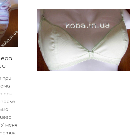
тера
ии
 при
тема
а при
 после
сьма
шего
 У меня
патия.