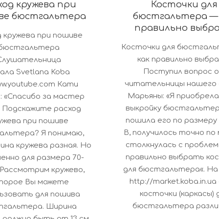
ход кружева при
Косточки для
ве бюстгальтера
бюстгальтера — 
правильно выбр
д кружева при пошиве
2017-
Косточки для бюстгал
бюстгальтера
07-
как правильно выбра
Слушательница
17
Поступил вопрос 
ала Svetlana Koba
читательницы нашего
ww.youtube.com Кати
Марьяны: «Я приобрела
 «Спасибо за мастер
выкройку бюстгальтер
! Подскажите расход
пошила его по размеру
ужева при пошиве
В, получилось точно по 
альтера? Я понимаю,
столкнулась с проблемо
ина кружева разная. Но
правильно выбрать ко
енно для размера 70-
для бюстгальтера«. На
 Рассмотрим кружево,
http://market.koba.in.u
торое Вы можете
косточки (каркасы) 
ьзовать для пошива
бюстгальтера разли
гальтера. Ширина
 должна быть от 13 см