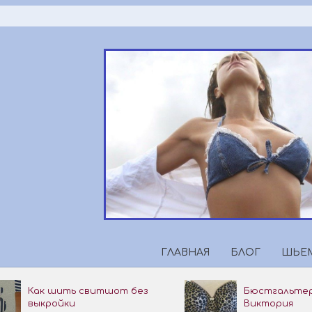
Перейти
к
содержимому
ГЛАВНАЯ
БЛОГ
ШЬЕМ
Как шить свитшот без
Бюстгальтер
выкройки
Виктория