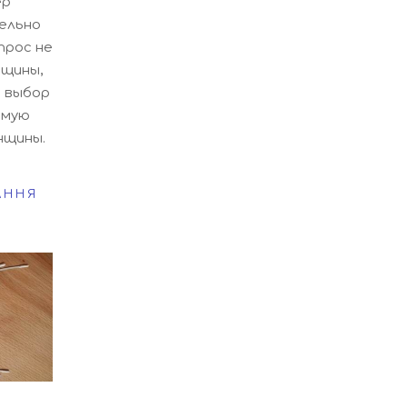
ер
ельно
прос не
нщины,
 выбор
ямую
нщины.
АННЯ