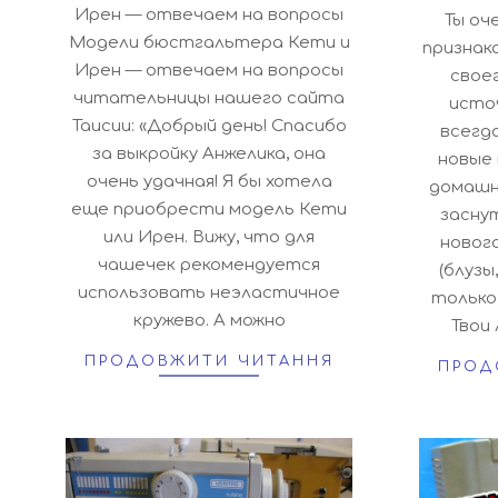
2019-
Ирен — отвечаем на вопросы
Ты оч
14
12-
Модели бюстгальтера Кети и
признак
18
Ирен — отвечаем на вопросы
своег
читательницы нашего сайта
источ
Таисии: «Добрый день! Спасибо
всегд
за выкройку Анжелика, она
новые 
очень удачная! Я бы хотела
домашн
еще приобрести модель Кети
засну
или Ирен. Вижу, что для
новог
чашечек рекомендуется
(блузы
использовать неэластичное
только
кружево. А можно
Твои
ПРОДОВЖИТИ ЧИТАННЯ
ПРОД