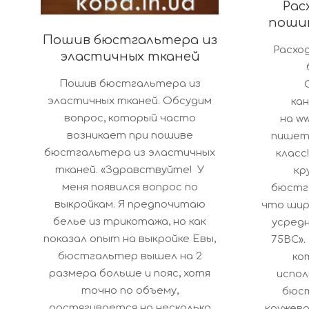
Рас
поши
2017-
Пошив бюстгальтера из
Расхо
эластичных тканей
07-
2017-
18
Пошив бюстгальтера из
10-
эластичных тканей. Обсудим
кан
23
вопрос, который часто
на w
возникает при пошиве
пишет:
бюстгальтера из эластичных
класс
тканей. «Здравствуйте! У
кр
меня появился вопрос по
бюстг
выкройкам. Я предпочитаю
что шир
белье из трикотажа, но как
усредн
показал опыт на выкройке Евы,
75ВС».
бюстгальтер вышел на 2
ко
размера больше и пояс, хотя
испол
точно по объему,
бюст
растягивается на несколько
кружева