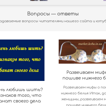
Вопросы — ответы
адаваемые вопросы читателями нашего сайта и юту
Развеиваем миф
пошиве нижнего б
2019-
Развеиваем мифы о п
ень любишь шить?
09-
нижнего белья Итак, д
изнаков того, что
25
женщины, развеиваем 
анат своего дела
пошиве нижнего бель