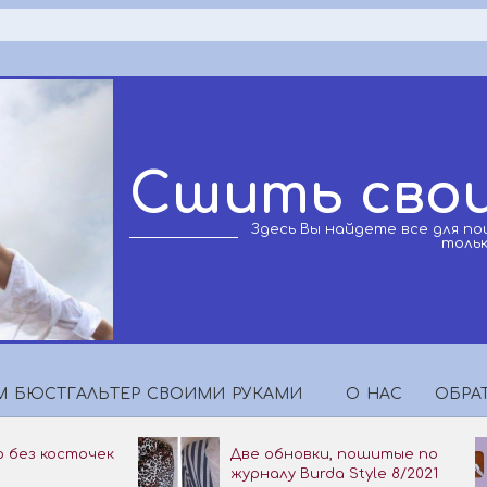
Сшить свои
Здесь Вы найдете все для п
толь
 БЮСТГАЛЬТЕР СВОИМИ РУКАМИ
О НАС
ОБРА
Главное
навигационное
 без косточек
Две обновки, пошитые по
меню
журналу Burda Style 8/2021