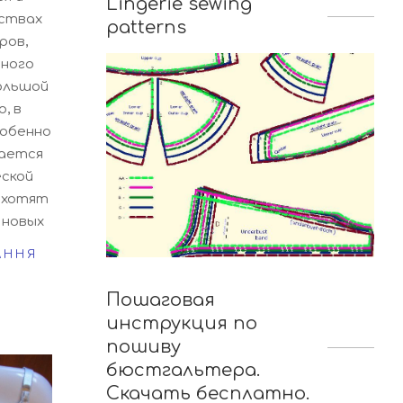
Lingerie sewing
ствах
patterns
ров,
много
ольшой
, в
собенно
пается
еской
 хотят
 новых
АННЯ
Пошаговая
инструкция по
пошиву
бюстгальтера.
Скачать бесплатно.