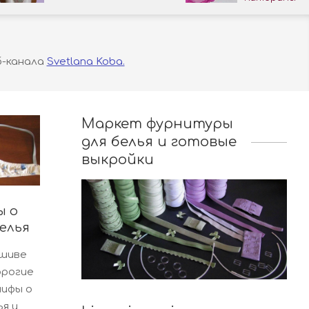
б-канала
Svetlana Koba.
Маркет фурнитуры
для белья и готовые
выкройки
ы о
елья
ошиве
орогие
мифы о
я и